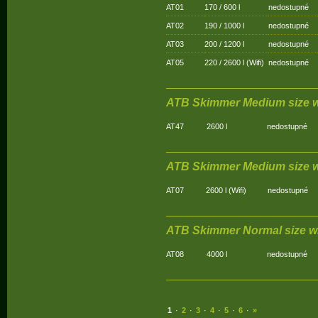
AT01
170 / 600 l
nedostupné
AT02
190 / 1000 l
nedostupné
AT03
200 / 1200 l
nedostupné
AT05
220 / 2600 l (Wifi)
nedostupné
ATB Skimmer Medium size w
AT47
2600 l
nedostupné
ATB Skimmer Medium size w
AT07
2600 l (Wifi)
nedostupné
ATB Skimmer Normal size w
AT08
4000 l
nedostupné
1
·
2
·
3
·
4
·
5
·
6
·
»