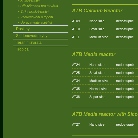
• Prislušenství
• Příslušenství pro akvária
ATB Calcium Reactor
• Síťky příslušenství
• Vzduchování a topení
AT09
Nano size
nedostupné
• Úprava vody a léčivá
Rostliny
AT10
Small size
nedostupné
Studenovodní ryby
AT11
Medium size
nedostupné
Terarijní zvířata
Tropical
ATB Media reactor
AT24
Nano size
nedostupné
AT25
Small size
nedostupné
AT34
Medium size
nedostupné
AT35
Normal size
nedostupné
AT38
Super size
nedostupné
ATB Media reactor with Sicc
AT27
Nano size
nedostupné