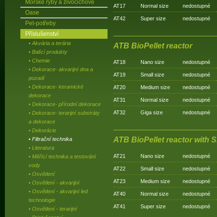
Mořské ryby a živočichové
AT17
Normal size
nedostupné
Oase
AT42
Super size
nedostupné
Pet-potřeby
Příslušenství
• Akvária a terária
ATB BioPellet reactor
• Balící produkty
• Chemie
AT18
Nano size
nedostupné
• Dekorace- akvarijní dna a
AT19
Small size
nedostupné
pozadí
• Dekorace- keramické
AT20
Medium size
nedostupné
dekorace
AT31
Normal size
nedostupné
• Dekorace- přírodní dekorace
AT32
Giga size
nedostupné
• Dekorace- terarijní substráty
a dekorace
• Dekorácie
ATB BioPellet reactor with S
• Filtrační technika
• Literatura
AT21
Nano size
nedostupné
• Měřící technika a testování
vody
AT22
Small size
nedostupné
• Osvětlení
AT23
Medium size
nedostupné
• Osvětlení - akvarijní
• Osvětlení - akvarijní led
AT40
Normal size
nedostupné
technologie
AT41
Super size
nedostupné
• Osvětlení - terarijní