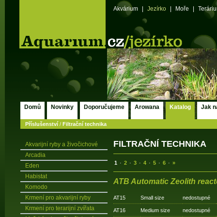
Akvárium
|
Jezírko
|
Moře
|
Terári
Domů
Novinky
Doporučujeme
Arowana
Katalog
Jak n
Příslušenství
/
Filtrační technika
FILTRAČNÍ TECHNIKA
Akvarijní ryby a živočichové
Arcadia
1
·
2
·
3
·
4
·
5
·
6
·
»
Eden
Habistat
ATB Automatic Zeolith react
Komodo
Krmení pro akvarijní ryby
AT15
Small size
nedostupné
Krmení pro terarijní zvířata
AT16
Medium size
nedostupné