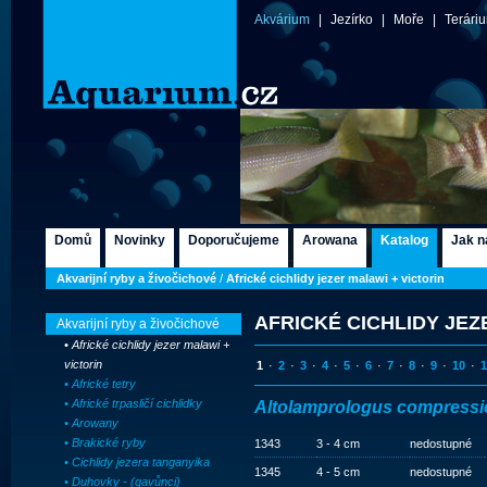
Akvárium
|
Jezírko
|
Moře
|
Terári
Domů
Novinky
Doporučujeme
Arowana
Katalog
Jak n
Akvarijní ryby a živočichové
/
Africké cichlidy jezer malawi + victorin
AFRICKÉ CICHLIDY JEZ
Akvarijní ryby a živočichové
• Africké cichlidy jezer malawi +
victorin
1
·
2
·
3
·
4
·
5
·
6
·
7
·
8
·
9
·
10
·
1
• Africké tetry
• Africké trpasličí cichlidky
Altolamprologus compress
• Arowany
• Brakické ryby
1343
3 - 4 cm
nedostupné
• Cichlidy jezera tanganyika
1345
4 - 5 cm
nedostupné
• Duhovky - (gavůnci)