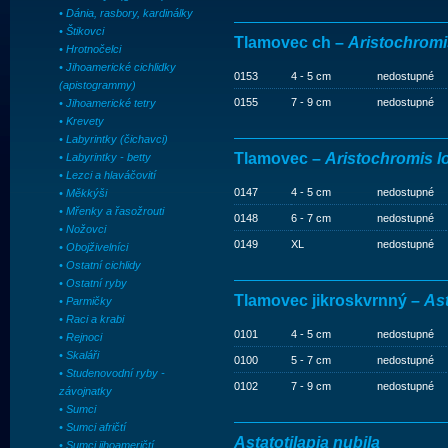
• Dánia, rasbory, kardinálky
• Štikovci
Tlamovec ch –
Aristochromis
• Hrotnočelci
• Jihoamerické cichlidky
0153
4 - 5 cm
nedostupné
(apistogrammy)
0155
7 - 9 cm
nedostupné
• Jihoamerické tetry
• Krevety
• Labyrintky (čichavci)
Tlamovec –
Aristochromis 
• Labyrintky - betty
• Lezci a hlaváčovití
0147
4 - 5 cm
nedostupné
• Měkkýši
• Mřenky a řasožrouti
0148
6 - 7 cm
nedostupné
• Nožovci
0149
XL
nedostupné
• Obojživelníci
• Ostatní cichlidy
• Ostatní ryby
Tlamovec jikroskvrnný –
Ast
• Parmičky
• Raci a krabi
0101
4 - 5 cm
nedostupné
• Rejnoci
• Skaláři
0100
5 - 7 cm
nedostupné
• Studenovodní ryby -
0102
7 - 9 cm
nedostupné
závojnatky
• Sumci
• Sumci afričtí
Astatotilapia nubila
• Sumci jihoameričtí