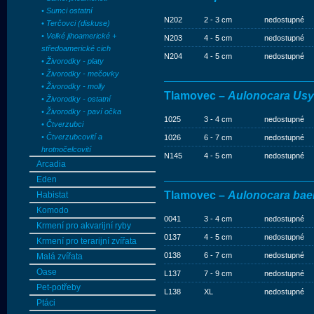
• Sumci ostatní
N202
2 - 3 cm
nedostupné
• Terčovci (diskuse)
• Velké jihoamerické +
N203
4 - 5 cm
nedostupné
středoamerické cich
N204
4 - 5 cm
nedostupné
• Živorodky - platy
• Živorodky - mečovky
• Živorodky - molly
Tlamovec –
Aulonocara Usy
• Živorodky - ostatní
• Živorodky - paví očka
1025
3 - 4 cm
nedostupné
• Čtverzubci
• Čtverzubcovití a
1026
6 - 7 cm
nedostupné
hrotnočelcovití
N145
4 - 5 cm
nedostupné
Arcadia
Eden
Tlamovec –
Aulonocara bae
Habistat
Komodo
0041
3 - 4 cm
nedostupné
Krmení pro akvarijní ryby
0137
4 - 5 cm
nedostupné
Krmení pro terarijní zvířata
0138
6 - 7 cm
nedostupné
Malá zvířata
Oase
L137
7 - 9 cm
nedostupné
Pet-potřeby
L138
XL
nedostupné
Ptáci