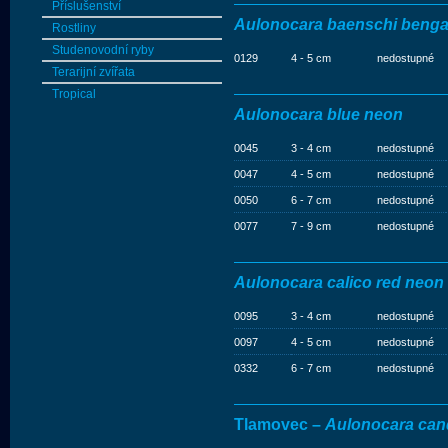
Příslušenství
Aulonocara baenschi beng
Rostliny
Studenovodní ryby
0129
4 - 5 cm
nedostupné
Terarijní zvířata
Tropical
Aulonocara blue neon
0045
3 - 4 cm
nedostupné
0047
4 - 5 cm
nedostupné
0050
6 - 7 cm
nedostupné
0077
7 - 9 cm
nedostupné
Aulonocara calico red neon
0095
3 - 4 cm
nedostupné
0097
4 - 5 cm
nedostupné
0332
6 - 7 cm
nedostupné
Tlamovec –
Aulonocara can