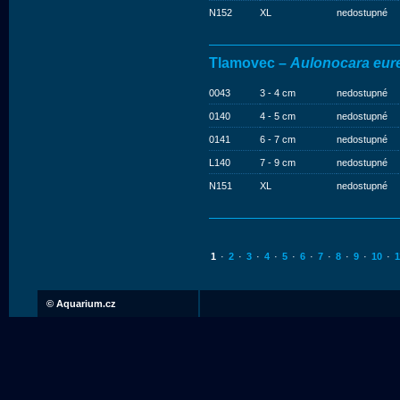
N152
XL
nedostupné
Tlamovec –
Aulonocara eur
0043
3 - 4 cm
nedostupné
0140
4 - 5 cm
nedostupné
0141
6 - 7 cm
nedostupné
L140
7 - 9 cm
nedostupné
N151
XL
nedostupné
1
·
2
·
3
·
4
·
5
·
6
·
7
·
8
·
9
·
10
·
1
©
Aquarium.cz