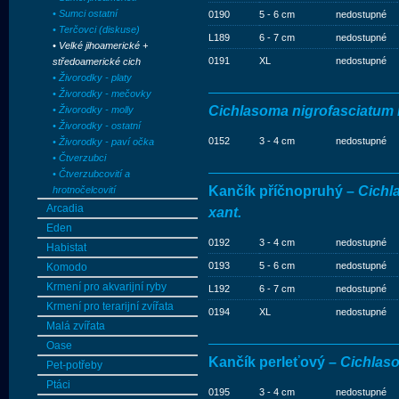
• Sumci ostatní
0190
5 - 6 cm
nedostupné
• Terčovci (diskuse)
L189
6 - 7 cm
nedostupné
• Velké jihoamerické +
0191
XL
nedostupné
středoamerické cich
• Živorodky - platy
• Živorodky - mečovky
Cichlasoma nigrofasciatum 
• Živorodky - molly
• Živorodky - ostatní
0152
3 - 4 cm
nedostupné
• Živorodky - paví očka
• Čtverzubci
• Čtverzubcovití a
Kančík příčnopruhý –
Cichl
hrotnočelcovití
Arcadia
xant.
Eden
0192
3 - 4 cm
nedostupné
Habistat
0193
5 - 6 cm
nedostupné
Komodo
Krmení pro akvarijní ryby
L192
6 - 7 cm
nedostupné
Krmení pro terarijní zvířata
0194
XL
nedostupné
Malá zvířata
Oase
Kančík perleťový –
Cichlaso
Pet-potřeby
Ptáci
0195
3 - 4 cm
nedostupné