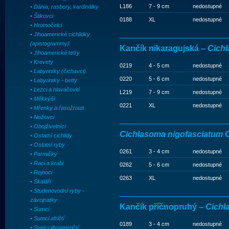
L186
7 - 9 cm
nedostupné
• Dánia, rasbory, kardinálky
• Štikovci
0188
XL
nedostupné
• Hrotnočelci
• Jihoamerické cichlidky
(apistogrammy)
Kančík nikaragujská –
Cich
• Jihoamerické tetry
• Krevety
0219
4 - 5 cm
nedostupné
• Labyrintky (čichavci)
0220
5 - 6 cm
nedostupné
• Labyrintky - betty
• Lezci a hlaváčovití
L219
7 - 9 cm
nedostupné
• Měkkýši
0221
XL
nedostupné
• Mřenky a řasožrouti
• Nožovci
• Obojživelníci
Cichlasoma nigofasciatum 
• Ostatní cichlidy
• Ostatní ryby
0261
3 - 4 cm
nedostupné
• Parmičky
• Raci a krabi
0262
5 - 6 cm
nedostupné
• Rejnoci
0263
XL
nedostupné
• Skaláři
• Studenovodní ryby -
závojnatky
Kančík příčnopruhý –
Cichl
• Sumci
• Sumci afričtí
0189
3 - 4 cm
nedostupné
• Sumci jihoameričtí