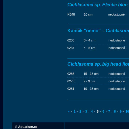
Cichlasoma sp. Electic blue
KE48
10 cm
nedostupné
Kančík "nemo" –
Cichlasom
0236
3 - 4 cm
nedostupné
0237
4 - 5 cm
nedostupné
Cichlasoma sp. big head fl
0286
15 - 18 cm
nedostupné
0273
7 - 9 cm
nedostupné
0281
10 - 15 cm
nedostupné
«
·
1
·
2
·
3
·
4
·
5
·
6
·
7
·
8
·
9
·
10
©
Aquarium.cz