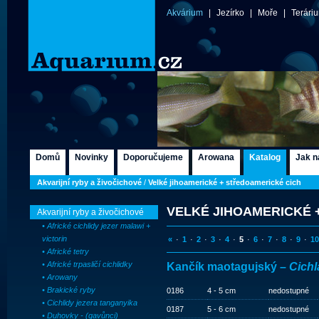
Akvárium
|
Jezírko
|
Moře
|
Terári
Domů
Novinky
Doporučujeme
Arowana
Katalog
Jak n
Akvarijní ryby a živočichové
/
Velké jihoamerické + středoamerické cich
VELKÉ JIHOAMERICKÉ 
Akvarijní ryby a živočichové
• Africké cichlidy jezer malawi +
victorin
«
·
1
·
2
·
3
·
4
·
5
·
6
·
7
·
8
·
9
·
10
• Africké tetry
• Africké trpasličí cichlidky
Kančík maotagujský –
Cich
• Arowany
• Brakické ryby
0186
4 - 5 cm
nedostupné
• Cichlidy jezera tanganyika
0187
5 - 6 cm
nedostupné
• Duhovky - (gavůnci)