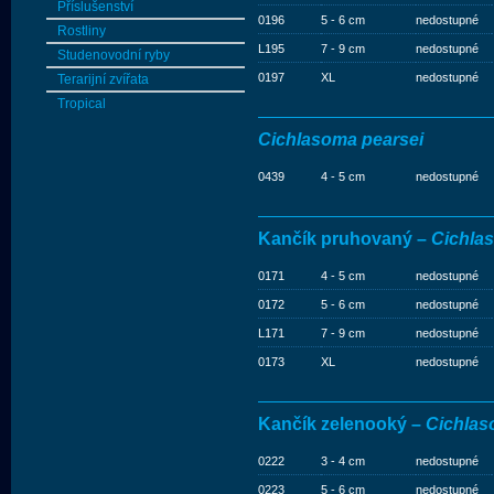
Příslušenství
0196
5 - 6 cm
nedostupné
Rostliny
L195
7 - 9 cm
nedostupné
Studenovodní ryby
0197
XL
nedostupné
Terarijní zvířata
Tropical
Cichlasoma pearsei
0439
4 - 5 cm
nedostupné
Kančík pruhovaný –
Cichla
0171
4 - 5 cm
nedostupné
0172
5 - 6 cm
nedostupné
L171
7 - 9 cm
nedostupné
0173
XL
nedostupné
Kančík zelenooký –
Cichlas
0222
3 - 4 cm
nedostupné
0223
5 - 6 cm
nedostupné