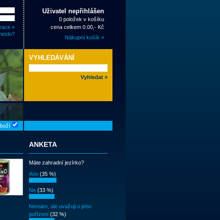
Uživatel nepřihlášen
0 položek v košíku
race »
cena celkem 0.00,- Kč
heslo?
Nákupní košík »
VYHLEDÁVÁNÍ
zboží
ANKETA
Máte zahradní jezírko?
Ano
(35 %)
Ne
(33 %)
Nemám, ale uvažuji o jeho
pořízení
(32 %)