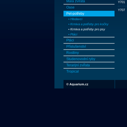
Malá zvířata
Y701
Oase
Y707
Pet-potřeby
• Hlodavci
• Krmiva a potřeby pro kočky
• Krmiva a potřeby pro psy
• Ptáci
Ptáci
Příslušenství
Rostliny
Studenovodní ryby
Terarijní zvířata
Tropical
©
Aquarium.cz