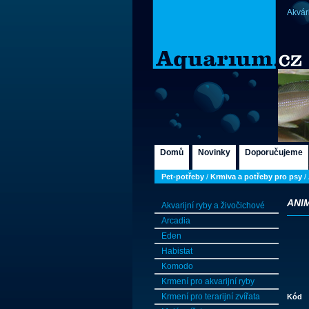
Akvár
Domů
Novinky
Doporučujeme
Pet-potřeby
/
Krmiva a potřeby pro psy
/
ANI
Akvarijní ryby a živočichové
Arcadia
Eden
Habistat
Komodo
Krmení pro akvarijní ryby
Krmení pro terarijní zvířata
Kód