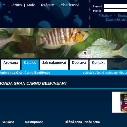
ium
|
Jezírko
|
Moře
|
Terárium
|
Příslušenství
E-mail
Heslo
·
Regist
Zapomněli jste 
Arowana
Katalog
Jak nakupovat
Doprava
Kontakt
Animonda Gran Carno Beef/Heart
zobrazit včetně nedostupného 
MONDA GRAN CARNO BEEF/HEART
Velikost
Dostupnost
Běžná cena
Naše cena