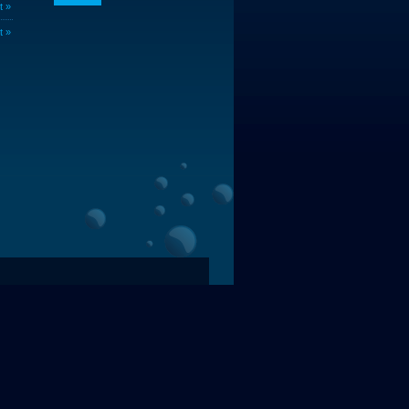
t »
t »