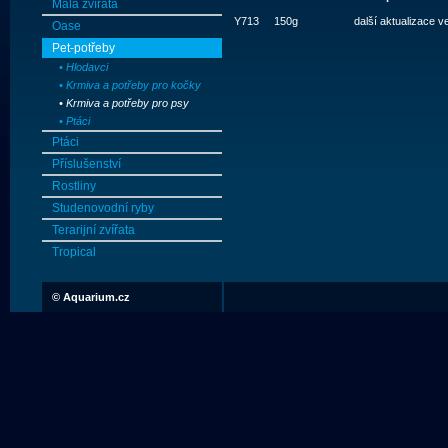
Malá zvířata
Y713
150g
další aktualizace v
Oase
Pet-potřeby
• Hlodavci
• Krmiva a potřeby pro kočky
• Krmiva a potřeby pro psy
• Ptáci
Ptáci
Příslušenství
Rostliny
Studenovodní ryby
Terarijní zvířata
Tropical
©
Aquarium.cz