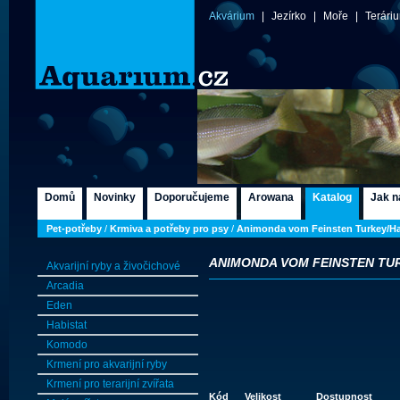
Akvárium
|
Jezírko
|
Moře
|
Terári
Domů
Novinky
Doporučujeme
Arowana
Katalog
Jak n
Pet-potřeby
/
Krmiva a potřeby pro psy
/
Animonda vom Feinsten Turkey/H
ANIMONDA VOM FEINSTEN TU
Akvarijní ryby a živočichové
Arcadia
Eden
Habistat
Komodo
Krmení pro akvarijní ryby
Krmení pro terarijní zvířata
Kód
Velikost
Dostupnost