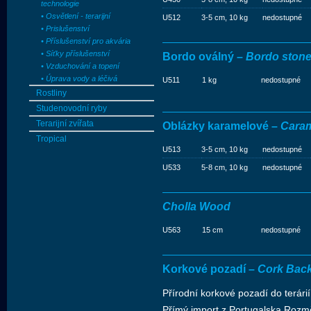
technologie
• Osvětlení - terarijní
U512
3-5 cm, 10 kg
nedostupné
• Prislušenství
• Příslušenství pro akvária
• Síťky příslušenství
Bordo oválný –
Bordo stone
• Vzduchování a topení
• Úprava vody a léčivá
U511
1 kg
nedostupné
Rostliny
Studenovodní ryby
Terarijní zvířata
Oblázky karamelové –
Caram
Tropical
U513
3-5 cm, 10 kg
nedostupné
U533
5-8 cm, 10 kg
nedostupné
Cholla Wood
U563
15 cm
nedostupné
Korkové pozadí –
Cork Bac
Přírodní korkové pozadí do terárií
Přímý import z Portugalska.Rozmě