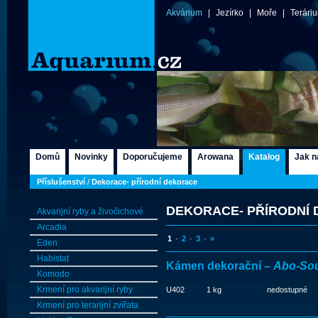
Akvárium
|
Jezírko
|
Moře
|
Terári
Domů
Novinky
Doporučujeme
Arowana
Katalog
Jak n
Příslušenství
/
Dekorace- přírodní dekorace
DEKORACE- PŘÍRODNÍ
Akvarijní ryby a živočichové
Arcadia
1
·
2
·
3
·
»
Eden
Habistat
Kámen dekorační –
Abo-Sou
Komodo
Krmení pro akvarijní ryby
U402
1 kg
nedostupné
Krmení pro terarijní zvířata