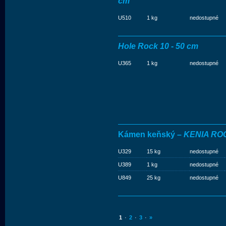
cm
U510
1 kg
nedostupné
Hole Rock 10 - 50 cm
U365
1 kg
nedostupné
Kámen keňský –
KENIA RO
U329
15 kg
nedostupné
U389
1 kg
nedostupné
U849
25 kg
nedostupné
1
·
2
·
3
·
»