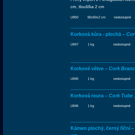
cm, tloušťka 2 cm
U850
90x60x2 cm
nedostupné
Korková kůra - plochá –
Cor
U847
1 kg
nedostupné
Korkové větve –
Cork Branc
U845
1 kg
nedostupné
Korková roura –
Cork Tube
U846
1 kg
nedostupné
Kámen plochý, černý říční 