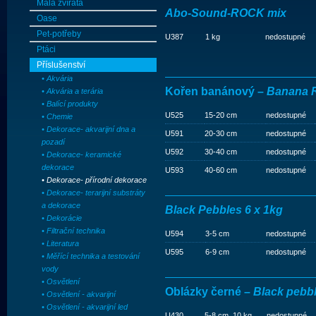
Malá zvířata
Abo-Sound-ROCK mix
Oase
Pet-potřeby
U387
1 kg
nedostupné
Ptáci
Příslušenství
• Akvária
Kořen banánový –
Banana 
• Akvária a terária
• Balící produkty
U525
15-20 cm
nedostupné
• Chemie
• Dekorace- akvarijní dna a
U591
20-30 cm
nedostupné
pozadí
U592
30-40 cm
nedostupné
• Dekorace- keramické
dekorace
U593
40-60 cm
nedostupné
• Dekorace- přírodní dekorace
• Dekorace- terarijní substráty
a dekorace
Black Pebbles 6 x 1kg
• Dekorácie
• Filtrační technika
U594
3-5 cm
nedostupné
• Literatura
U595
6-9 cm
nedostupné
• Měřící technika a testování
vody
• Osvětlení
Oblázky černé –
Black pebb
• Osvětlení - akvarijní
• Osvětlení - akvarijní led
U430
5-8 cm, 10 kg
nedostupné