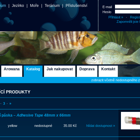
ium
|
Jezírko
|
Moře
|
Terárium
|
Příslušenství
E-mail
Heslo
·
Regist
Zapomněli jste 
Arowana
Katalog
Jak nakupovat
Doprava
Kontakt
zobrazit včetně nedostupného 
ÍCÍ PRODUKTY
·
3
·
»
í páska –
Adhesive Tape 48mm x 66mm
yellow
nedostupné
35.00 Kč
hlídat dostupnost »