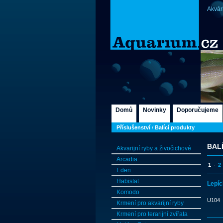
Akvár
Domů
Novinky
Doporučujeme
Příslušenství
/
Balící produkty
BAL
Akvarijní ryby a živočichové
Arcadia
1
·
2
Eden
Habistat
Lepíc
Komodo
U104
Krmení pro akvarijní ryby
Krmení pro terarijní zvířata