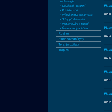
technologie
Plast
• Osvětlení - terarijní
• Prislušenství
UP00
• Příslušenství pro akvária
• Síťky příslušenství
• Vzduchování a topení
Plast
• Úprava vody a léčivá
Rostliny
UA04
Studenovodní ryby
Terarijní zvířata
Plast
Tropical
UA06
Plast
UP01
Plast
UP02