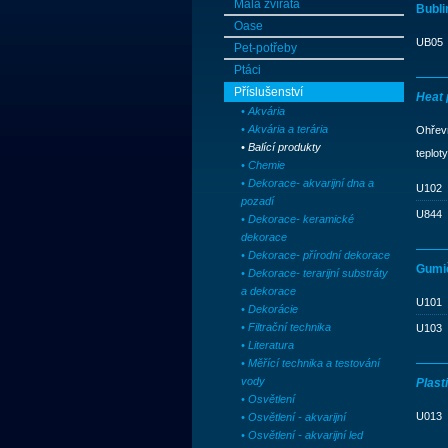
Malá zvířata
Bubli
Oase
UB05
Pet-potřeby
Ptáci
Příslušenství
Heat
• Akvária
• Akvária a terária
Ohřevn
• Balící produkty
teplot
• Chemie
• Dekorace- akvarijní dna a
U102
pozadí
U844
• Dekorace- keramické
dekorace
• Dekorace- přírodní dekorace
Gumi
• Dekorace- terarijní substráty
a dekorace
U101
• Dekorácie
• Filtrační technika
U103
• Literatura
• Měřící technika a testování
vody
Plast
• Osvětlení
U013
• Osvětlení - akvarijní
• Osvětlení - akvarijní led