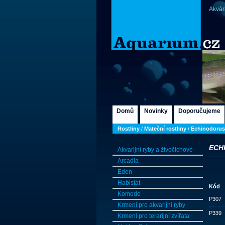
Akvár
Domů
Novinky
Doporučujeme
Rostliny
/
Mateční rostliny
/
Echinodorus 
ECH
Akvarijní ryby a živočichové
Arcadia
Eden
Habistat
Kód
Komodo
P307
Krmení pro akvarijní ryby
P339
Krmení pro terarijní zvířata