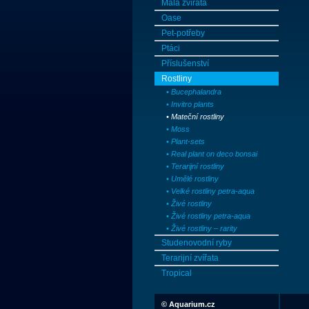
Malá zvířata
Oase
Pet-potřeby
Ptáci
Příslušenství
Rostliny
• Bucephalandra
• Invitro plants
• Mateční rostliny
• Moss
• Plant-sets
• Real plant on deco bonsai
• Terarijní rostliny
• Umělé rostliny
• Velké rostliny petra-aqua
• Živé rostliny
• Živé rostliny petra-aqua
• Živé rostliny – rarity
Studenovodní ryby
Terarijní zvířata
Tropical
©
Aquarium.cz