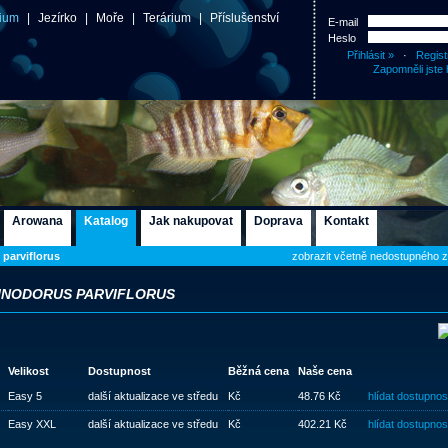
ium
|
Jezírko
|
Moře
|
Terárium
|
Příslušenství
E-mail
Heslo
·
Regist
Zapomněli jste 
Arowana
Katalog
Jak nakupovat
Doprava
Kontakt
parviflorus
zobrazit včetně nedostupného 
INODORUS PARVIFLORUS
Velikost
Dostupnost
Běžná cena
Naše cena
Easy 5
další aktualizace ve středu
Kč
48.76 Kč
hlídat dostupnos
Easy XXL
další aktualizace ve středu
Kč
402.21 Kč
hlídat dostupnos