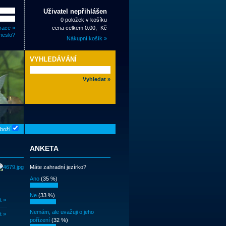
Uživatel nepřihlášen
0 položek v košíku
race »
cena celkem 0.00,- Kč
heslo?
Nákupní košík »
VYHLEDÁVÁNÍ
zboží
ANKETA
Máte zahradní jezírko?
Ano
(35 %)
Ne
(33 %)
t »
Nemám, ale uvažuji o jeho
t »
pořízení
(32 %)