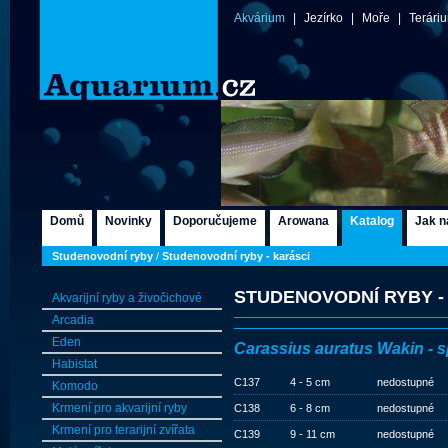
Akvárium
|
Jezírko
|
Moře
|
Terári
Domů
Novinky
Doporučujeme
Arowana
Katalog
Jak n
Studenovodní ryby
/
Studenovodní ryby - karásci
STUDENOVODNÍ RYBY -
Akvarijní ryby a živočichové
Arcadia
Eden
Carassius auratus Wakin - spl
Habistat
C137
4 - 5 cm
nedostupné
Komodo
Krmení pro akvarijní ryby
C138
6 - 8 cm
nedostupné
Krmení pro terarijní zvířata
C139
9 - 11 cm
nedostupné