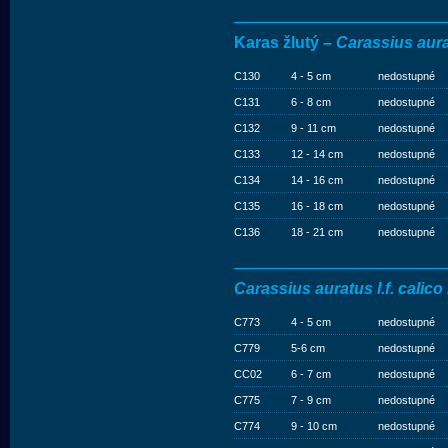
Karas žlutý –
Carassius aura
C130
4 - 5 cm
nedostupné
C131
6 - 8 cm
nedostupné
C132
9 - 11 cm
nedostupné
C133
12 - 14 cm
nedostupné
C134
14 - 16 cm
nedostupné
C135
16 - 18 cm
nedostupné
C136
18 - 21 cm
nedostupné
Carassius auratus l.f. calic
C773
4 - 5 cm
nedostupné
C779
5-6 cm
nedostupné
CC02
6 - 7 cm
nedostupné
C775
7 - 9 cm
nedostupné
C774
9 - 10 cm
nedostupné