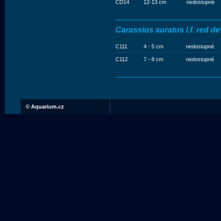
CD14
12-13 cm
nedostupné
Carassius auratus l.f. red de
C111
4 - 5 cm
nedostupné
C112
7 - 8 cm
nedostupné
©
Aquarium.cz