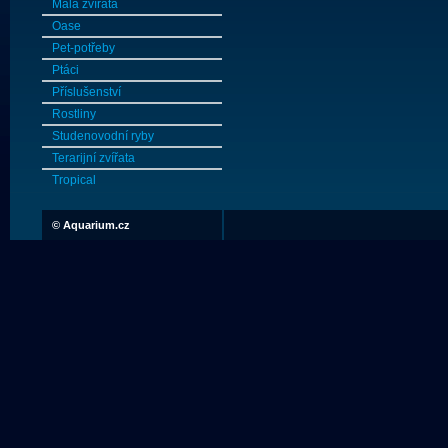
Malá zvířata
Oase
Pet-potřeby
Ptáci
Příslušenství
Rostliny
Studenovodní ryby
Terarijní zvířata
Tropical
©
Aquarium.cz