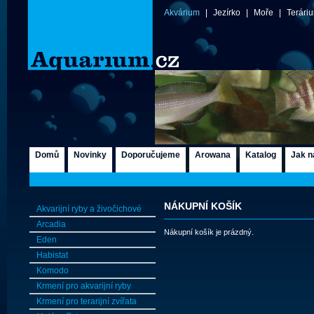
Akvárium
|
Jezírko
|
Moře
|
Terári
Domů
Novinky
Doporučujeme
Arowana
Katalog
Jak n
NÁKUPNÍ KOŠÍK
Akvarijní ryby a živočichové
Arcadia
Nákupní košík je prázdný.
Eden
Habistat
Komodo
Krmení pro akvarijní ryby
Krmení pro terarijní zvířata