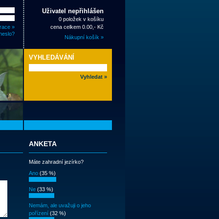
Uživatel nepřihlášen
0 položek v košíku
race »
cena celkem 0.00,- Kč
heslo?
Nákupní košík »
VYHLEDÁVÁNÍ
ANKETA
Máte zahradní jezírko?
Ano
(35 %)
Ne
(33 %)
Nemám, ale uvažuji o jeho
pořízení
(32 %)