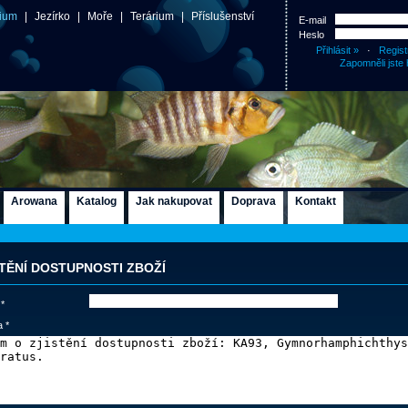
ium
|
Jezírko
|
Moře
|
Terárium
|
Příslušenství
E-mail
Heslo
·
Regist
Zapomněli jste 
Arowana
Katalog
Jak nakupovat
Doprava
Kontakt
ŠTĚNÍ DOSTUPNOSTI ZBOŽÍ
 *
 *