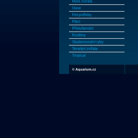
Malá zvířata
Oase
Pet-potřeby
Ptáci
Příslušenství
Rostliny
Studenovodní ryby
Terarijní zvířata
Tropical
©
Aquarium.cz