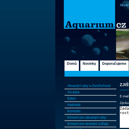
Akvár
Domů
Novinky
Doporučujeme
ZJI
Akvarijní ryby a živočichové
Arcadia
E-mail
Eden
Zpráva
Habistat
Komodo
Krmení pro akvarijní ryby
Krmení pro terarijní zvířata