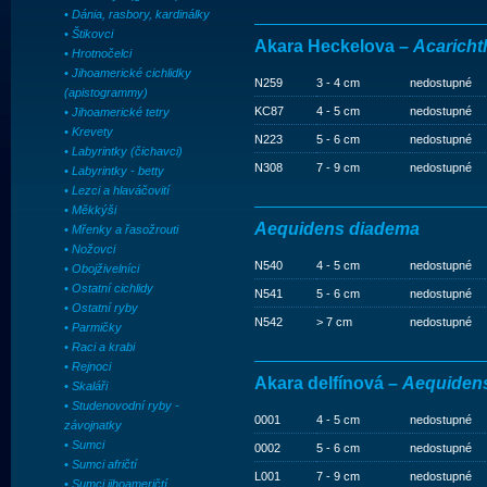
• Dánia, rasbory, kardinálky
• Štikovci
Akara Heckelova –
Acaricht
• Hrotnočelci
• Jihoamerické cichlidky
N259
3 - 4 cm
nedostupné
(apistogrammy)
KC87
4 - 5 cm
nedostupné
• Jihoamerické tetry
• Krevety
N223
5 - 6 cm
nedostupné
• Labyrintky (čichavci)
N308
7 - 9 cm
nedostupné
• Labyrintky - betty
• Lezci a hlaváčovití
• Měkkýši
Aequidens diadema
• Mřenky a řasožrouti
• Nožovci
N540
4 - 5 cm
nedostupné
• Obojživelníci
• Ostatní cichlidy
N541
5 - 6 cm
nedostupné
• Ostatní ryby
N542
> 7 cm
nedostupné
• Parmičky
• Raci a krabi
• Rejnoci
Akara delfínová –
Aequidens 
• Skaláři
• Studenovodní ryby -
0001
4 - 5 cm
nedostupné
závojnatky
• Sumci
0002
5 - 6 cm
nedostupné
• Sumci afričtí
L001
7 - 9 cm
nedostupné
• Sumci jihoameričtí