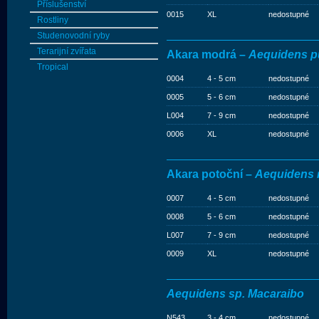
Příslušenství
0015
XL
nedostupné
Rostliny
Studenovodní ryby
Terarijní zvířata
Akara modrá –
Aequidens pul
Tropical
0004
4 - 5 cm
nedostupné
0005
5 - 6 cm
nedostupné
L004
7 - 9 cm
nedostupné
0006
XL
nedostupné
Akara potoční –
Aequidens r
0007
4 - 5 cm
nedostupné
0008
5 - 6 cm
nedostupné
L007
7 - 9 cm
nedostupné
0009
XL
nedostupné
Aequidens sp. Macaraibo
N543
3 - 4 cm
nedostupné