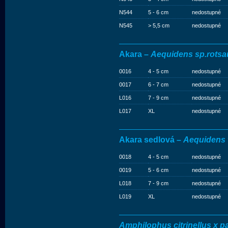
N544
5 - 6 cm
nedostupné
N545
> 5,5 cm
nedostupné
Akara –
Aequidens sp.rots
0016
4 - 5 cm
nedostupné
0017
6 - 7 cm
nedostupné
L016
7 - 9 cm
nedostupné
L017
XL
nedostupné
Akara sedlová –
Aequidens 
0018
4 - 5 cm
nedostupné
0019
5 - 6 cm
nedostupné
L018
7 - 9 cm
nedostupné
L019
XL
nedostupné
Amphilophus citrinellus x pa