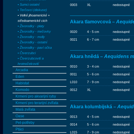
• Sumci ostatní
0003
XL
nedostupné
• Terčovci (diskuse)
• Velké jihoamerické +
středoamerické cich
Akara tlamovcová –
Aequid
• Živorodky - platy
• Živorodky - mečovky
0020
4 - 5 cm
nedostupné
• Živorodky - molly
0021
6 - 7 cm
nedostupné
• Živorodky - ostatní
• Živorodky - paví očka
• Čtverzubci
Akara hnědá –
Aequidens m
• Čtverzubcovití a
hrotnočelcovití
0010
3 - 4 cm
nedostupné
Arcadia
0011
5 - 6 cm
nedostupné
Eden
L010
7 - 9 cm
nedostupné
Habistat
Komodo
0012
XL
nedostupné
Krmení pro akvarijní ryby
Krmení pro terarijní zvířata
Akara kolumbijská –
Aequid
Malá zvířata
Oase
0013
4 - 5 cm
nedostupné
Pet-potřeby
0014
5 - 6 cm
nedostupné
Ptáci
L015
7 - 9 cm
nedostupné