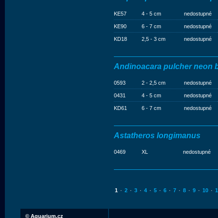
KE57
4 - 5 cm
nedostupné
KE90
6 - 7 cm
nedostupné
KD18
2,5 - 3 cm
nedostupné
Andinoacara pulcher neon 
0593
2 - 2,5 cm
nedostupné
0431
4 - 5 cm
nedostupné
KD61
6 - 7 cm
nedostupné
Astatheros longimanus
0469
XL
nedostupné
1
·
2
·
3
·
4
·
5
·
6
·
7
·
8
·
9
·
10
·
1
©
Aquarium.cz