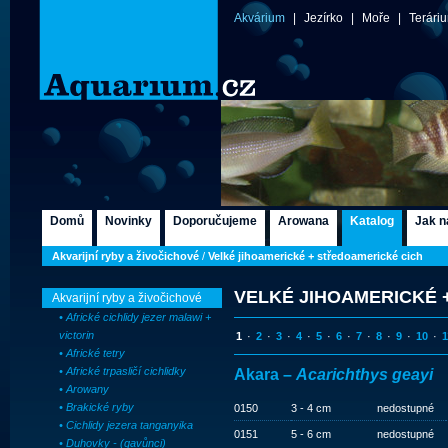
Akvárium
|
Jezírko
|
Moře
|
Terári
Domů
Novinky
Doporučujeme
Arowana
Katalog
Jak n
Akvarijní ryby a živočichové
/
Velké jihoamerické + středoamerické cich
VELKÉ JIHOAMERICKÉ 
Akvarijní ryby a živočichové
• Africké cichlidy jezer malawi +
victorin
1
·
2
·
3
·
4
·
5
·
6
·
7
·
8
·
9
·
10
·
1
• Africké tetry
• Africké trpasličí cichlidky
Akara –
Acarichthys geayi
• Arowany
• Brakické ryby
0150
3 - 4 cm
nedostupné
• Cichlidy jezera tanganyika
0151
5 - 6 cm
nedostupné
• Duhovky - (gavůnci)