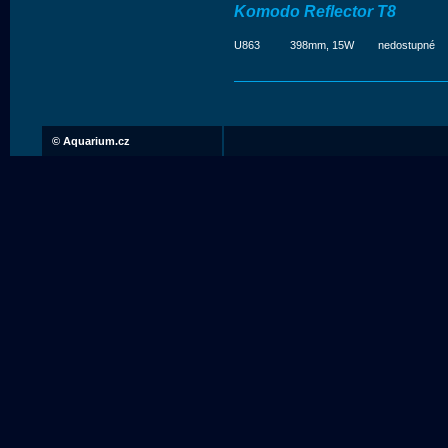
Komodo Reflector T8
U863
398mm, 15W
nedostupné
©
Aquarium.cz