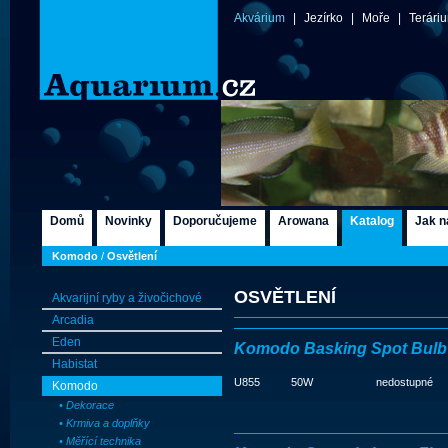
Akvárium
|
Jezírko
|
Moře
|
Terári
Domů
Novinky
Doporučujeme
Arowana
Katalog
Jak n
Komodo
/
Osvětlení
OSVĚTLENÍ
Akvarijní ryby a živočichové
Arcadia
Eden
Komodo Basking Spot Bulb
Habistat
U855
50W
nedostupné
Komodo
• Dekorace
• Krmiva a doplňky
• Měřící technika