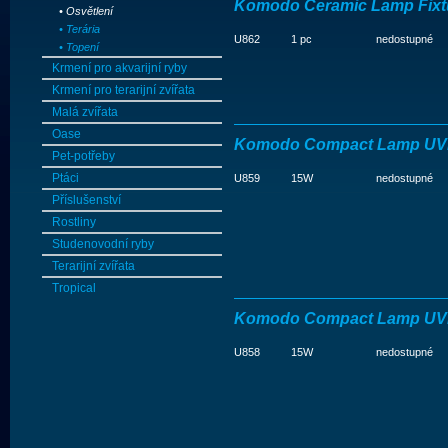
Komodo Ceramic Lamp Fixtu
• Osvětlení
• Terária
U862
1 pc
nedostupné
• Topení
Krmení pro akvarijní ryby
Krmení pro terarijní zvířata
Malá zvířata
Oase
Komodo Compact Lamp UV
Pet-potřeby
Ptáci
U859
15W
nedostupné
Příslušenství
Rostliny
Studenovodní ryby
Terarijní zvířata
Tropical
Komodo Compact Lamp UV
U858
15W
nedostupné