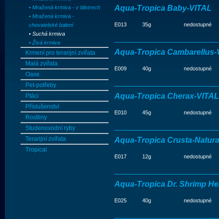
Aqua-Tropica Baby-VITAL
• Mražená krmiva - v blistrech
• Mražená krmiva -
E013
35g
nedostupné
chovatelské balení
• Suchá krmiva
• Živá krmiva
Aqua-Tropica Cambarellus-
Krmení pro terarijní zvířata
Malá zvířata
E009
40g
nedostupné
Oase
Pet-potřeby
Aqua-Tropica Cherax-VITAL
Ptáci
Příslušenství
E010
45g
nedostupné
Rostliny
Studenovodní ryby
Terarijní zvířata
Aqua-Tropica Crusta-Natura
Tropical
E017
12g
nedostupné
Aqua-Tropica Dr. Shrimp He
E025
40g
nedostupné