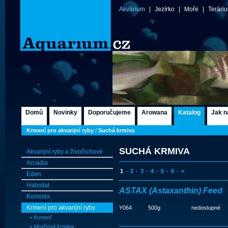
Akvárium
|
Jezírko
|
Moře
|
Terári
Domů
Novinky
Doporučujeme
Arowana
Katalog
Jak n
Krmení pro akvarijní ryby
/
Suchá krmiva
SUCHÁ KRMIVA
Akvarijní ryby a živočichové
Arcadia
1
·
2
·
3
·
4
·
5
·
6
·
»
Eden
Habistat
ASTAX (Astaxanthin) Feed
Komodo
Krmení pro akvarijní ryby
Y064
500g
nedostupné
• Krmení
• Mražená krmiva