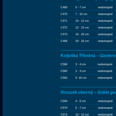
C469
5 - 7 cm
nedostupné
C470
7 - 10 cm
nedostupné
C471
10 - 12 cm
nedostupné
C472
12 - 15 cm
nedostupné
C473
15 - 20 cm
nedostupné
C468
20 - 25 cm
nedostupné
Koljuška Tříostná –
Gastero
C586
3 - 4 cm
nedostupné
C585
2 - 3 cm
nedostupné
C582
9 -10 cm
nedostupné
Hrouzek obecný –
Gobio go
C569
4 - 5 cm
nedostupné
C570
5 - 7 cm
nedostupné
C572
10 - 12 cm
nedostupné