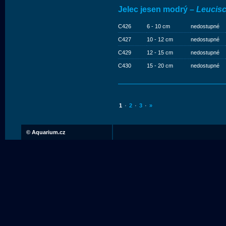
Jelec jesen modrý –
Leucisc
C426
6 - 10 cm
nedostupné
C427
10 - 12 cm
nedostupné
C429
12 - 15 cm
nedostupné
C430
15 - 20 cm
nedostupné
1
·
2
·
3
·
»
©
Aquarium.cz