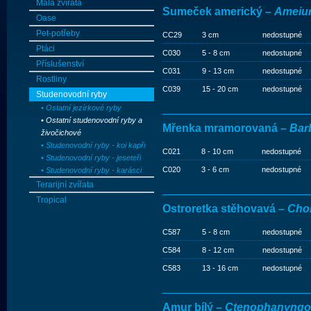
Malá zvířata
Sumeček americký –
Ameiur
Oase
Pet-potřeby
CC29
3 cm
nedostupné
Ptáci
C030
5 - 8 cm
nedostupné
Příslušenství
C031
9 - 13 cm
nedostupné
Rostliny
C039
15 - 20 cm
nedostupné
Studenovodní ryby
• Ostatní jezírkové ryby
• Ostatní studenovodní ryby a
Mřenka mramorovaná –
Bar
živočichové
• Studenovodní ryby - koi kapři
C021
8 - 10 cm
nedostupné
• Studenovodní ryby - jeseteři
C020
3 - 6 cm
nedostupné
• Studenovodní ryby - karásci
Terarijní zvířata
Tropical
Ostroretka stěhovavá –
Cho
C587
5 - 8 cm
nedostupné
C584
8 - 12 cm
nedostupné
C583
13 - 16 cm
nedostupné
Amur bílý –
Ctenophanyngod