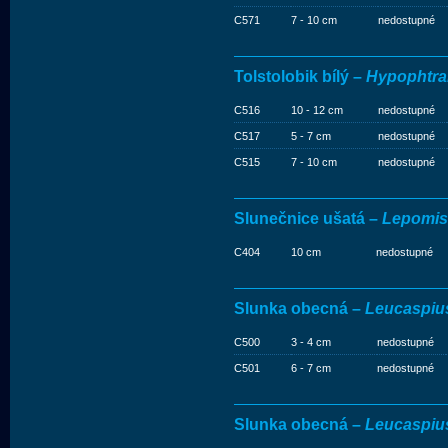
C571
7 - 10 cm
nedostupné
Tolstolobik bílý –
Hypophtral
C516
10 - 12 cm
nedostupné
C517
5 - 7 cm
nedostupné
C515
7 - 10 cm
nedostupné
Slunečnice ušatá –
Lepomis
C404
10 cm
nedostupné
Slunka obecná –
Leucaspius
C500
3 - 4 cm
nedostupné
C501
6 - 7 cm
nedostupné
Slunka obecná –
Leucaspius