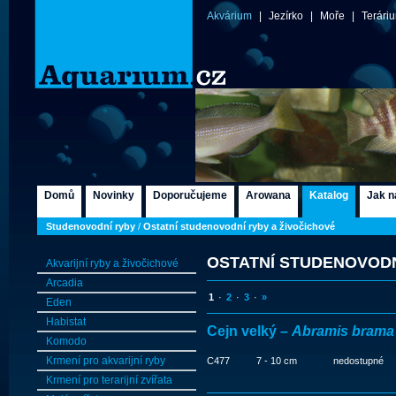
Akvárium
|
Jezírko
|
Moře
|
Terári
Domů
Novinky
Doporučujeme
Arowana
Katalog
Jak n
Studenovodní ryby
/
Ostatní studenovodní ryby a živočichové
OSTATNÍ STUDENOVODN
Akvarijní ryby a živočichové
Arcadia
1
·
2
·
3
·
»
Eden
Habistat
Cejn velký –
Abramis brama
Komodo
Krmení pro akvarijní ryby
C477
7 - 10 cm
nedostupné
Krmení pro terarijní zvířata