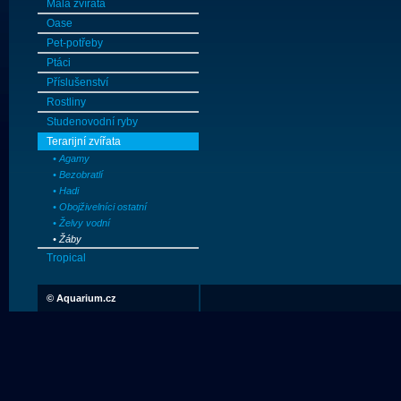
Malá zvířata
Oase
Pet-potřeby
Ptáci
Příslušenství
Rostliny
Studenovodní ryby
Terarijní zvířata
• Agamy
• Bezobratlí
• Hadi
• Obojživelníci ostatní
• Želvy vodní
• Žáby
Tropical
©
Aquarium.cz