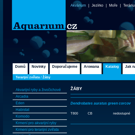
Akvárium
|
Jezírko
|
Moře
|
Terári
Domů
Novinky
Doporučujeme
Arowana
Katalog
Jak n
Terarijní zvířata
/
Žáby
ŽÁBY
Akvarijní ryby a živočichové
Arcadia
Eden
Dendrobates auratus green corcov
Habistat
T800
CB
nedostupné
Komodo
Krmení pro akvarijní ryby
Krmení pro terarijní zvířata