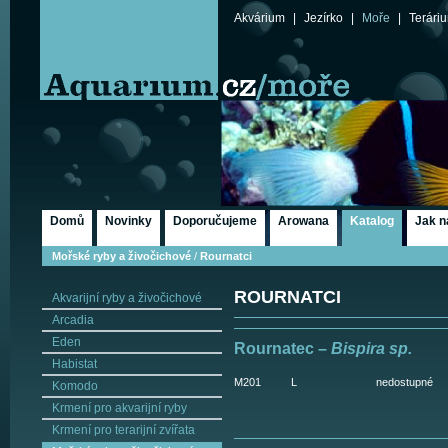
Akvárium
|
Jezírko
|
Moře
|
Terári
Domů
Novinky
Doporučujeme
Arowana
Katalog
Jak n
Mořské ryby a živočichové
/
Rournatci
ROURNATCI
Akvarijní ryby a živočichové
Arcadia
Eden
Rournatec –
Bispira sp.
Habistat
M201
L
nedostupné
Komodo
Krmení pro akvarijní ryby
Krmení pro terarijní zvířata