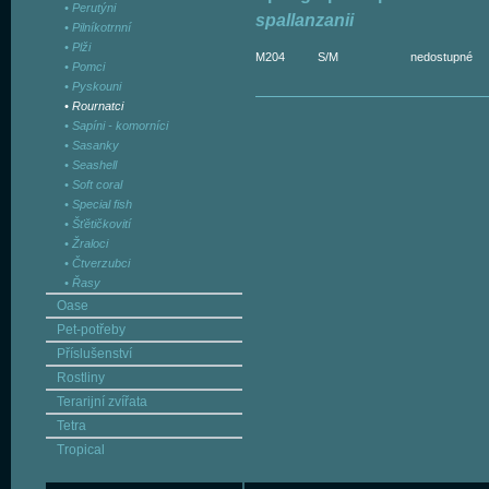
• Perutýni
spallanzanii
• Pilníkotrnní
• Plži
M204
S/M
nedostupné
• Pomci
• Pyskouni
• Rournatci
• Sapíni - komorníci
• Sasanky
• Seashell
• Soft coral
• Special fish
• Šťětičkovití
• Žraloci
• Čtverzubci
• Řasy
Oase
Pet-potřeby
Příslušenství
Rostliny
Terarijní zvířata
Tetra
Tropical