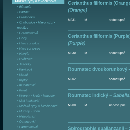
Mořské ryby a živočichové
Cerianthus filiformis (Orang
• Bičonoši
(Orange)
• Bodloci
• Bradáčovití
M231
M
nedostupné
• Chobotnice - hlavonožci -
medůzy
• Chrochtalové
Cerianthus filiformis (Purple
• Goby
(Purple)
• Hard coral-lps
• Hard coral-sps
M230
M
nedostupné
• Havýši
• Hvězdice
• Ježovky
Rournatec dvoukorunkový 
• Kanicové
• Klauni
M202
nedostupné
• Klipky
• Klunatkovití
• Koráli
Rournatec indický –
Sabella
• Krevety - krabi - langusty
• Malí kanicovití
M200
M
nedostupné
• Mořské ryby a živočichové
• Murény - úhoři
• Netopýrnici
• Ostencovití
• Parmovcovití
Spirographis spallanzanii –